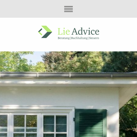
Home
Beratung
Buchhaltung
Steuern
Über uns
Offene Stellen
Kontakt
Impressum
Datenschutz